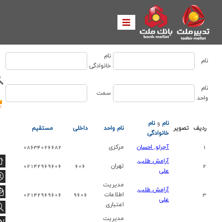
نام
نام
خانوادگي
نام
سمت
واحد
نام
و
نام
ردیف
تصویر
نام واحد
داخلي
مستقیم
خانوادگي
1
آجرلو, احسان
مرکزی
08634026682
آرامش طلب,
2
تهران
606
02142969606
علی
مدیریت
آرامش طلب,
3
اطلاعات
9606
02142969606
علی
اعتباری
مدیریت