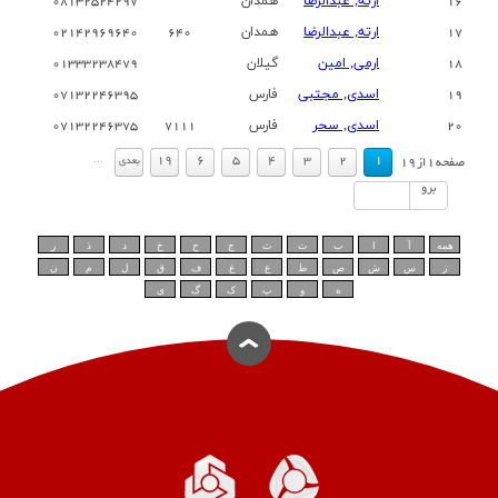
16
ارته, عبدالرضا
همدان
08132524297
17
ارته, عبدالرضا
همدان
640
02142969640
18
ارمی, امین
گیلان
01333238479
19
اسدی, مجتبی
فارس
07132246395
20
اسدی, سحر
فارس
7111
07132246375
.
.
...
19
6
5
4
3
2
1
بعدي
صفحه
1
از
19
برو
همه
آ
ا
ب
ت
ث
ج
ح
خ
د
ذ
ر
ز
س
ش
ص
ط
ع
غ
ف
ق
ل
م
ن
ه
و
پ
ک
گ
ی