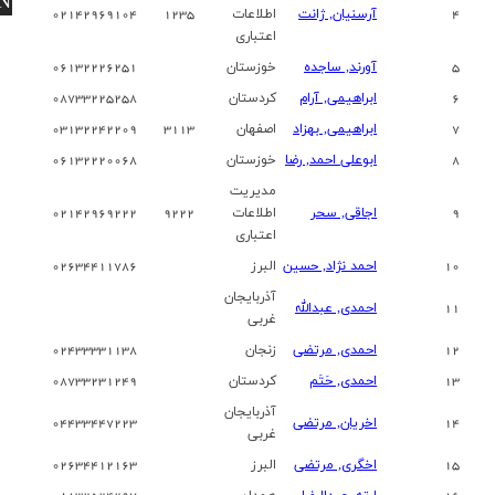
EN
4
آرسنیان, ژانت
اطلاعات
1235
02142969104
اعتباری
5
آورند, ساجده
خوزستان
06132226251
6
ابراهیمی, آرام
کردستان
08733225258
7
ابراهیمی, بهزاد
اصفهان
3113
03132242209
8
ابوعلی احمد, رضا
خوزستان
06132220068
مدیریت
9
اجاقی, سحر
اطلاعات
9222
02142969222
اعتباری
10
احمد نژاد, حسین
البرز
02634411786
آذربایجان
11
احمدی, عبدالله
غربی
12
احمدی, مرتضی
زنجان
02433331138
13
احمدی, حَتَم
کردستان
08733231249
آذربایجان
14
اخریان, مرتضی
04433447223
غربی
15
اخگری, مرتضی
البرز
02634412163